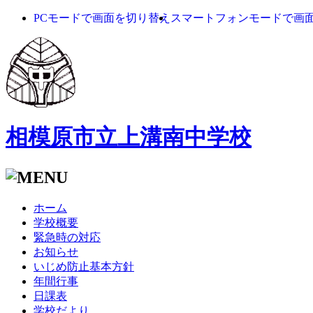
PCモードで画面を切り替え
スマートフォンモードで画
相模原市立上溝南中学校
ホーム
学校概要
緊急時の対応
お知らせ
いじめ防止基本方針
年間行事
日課表
学校だより