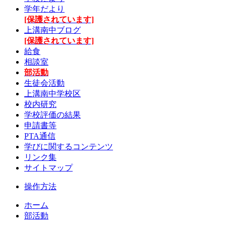
学年だより
[保護されています]
上溝南中ブログ
[保護されています]
給食
相談室
部活動
生徒会活動
上溝南中学校区
校内研究
学校評価の結果
申請書等
PTA通信
学びに関するコンテンツ
リンク集
サイトマップ
操作方法
ホーム
部活動