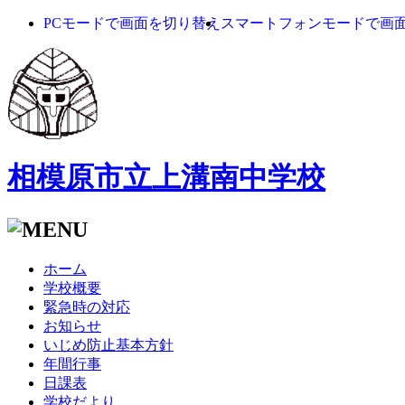
PCモードで画面を切り替え
スマートフォンモードで画
相模原市立上溝南中学校
ホーム
学校概要
緊急時の対応
お知らせ
いじめ防止基本方針
年間行事
日課表
学校だより