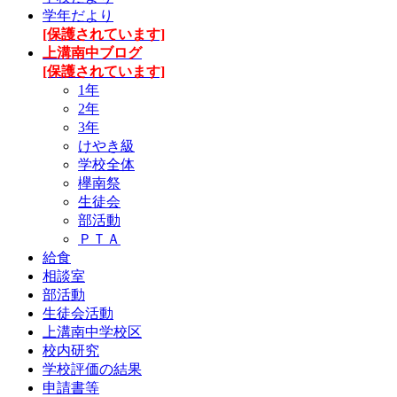
学年だより
[保護されています]
上溝南中ブログ
[保護されています]
1年
2年
3年
けやき級
学校全体
欅南祭
生徒会
部活動
ＰＴＡ
給食
相談室
部活動
生徒会活動
上溝南中学校区
校内研究
学校評価の結果
申請書等